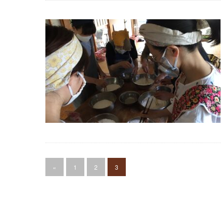
«
1
2
3