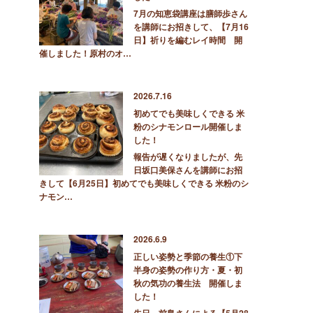
7月の知恵袋講座は膳師歩さん
を講師にお招きして、【7月16
日】祈りを編むレイ時間 開
催しました！原村のオ…
2026.7.16
初めてでも美味しくできる 米
粉のシナモンロール開催しま
した！
報告が遅くなりましたが、先
日坂口美保さんを講師にお招
きして【6月25日】初めてでも美味しくできる 米粉のシ
ナモン…
2026.6.9
正しい姿勢と季節の養生①下
半身の姿勢の作り方・夏・初
秋の気功の養生法 開催しま
した！